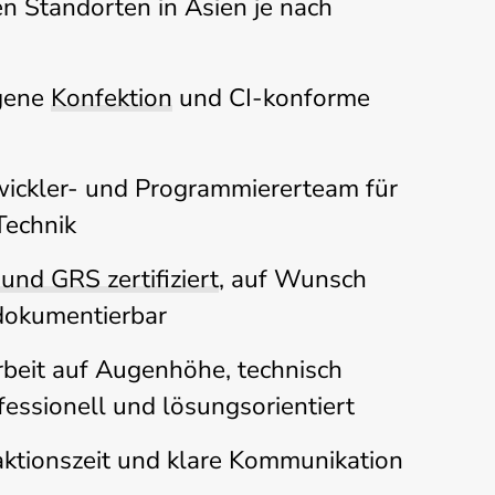
 Standorten in Asien je nach
g
gene
Konfektion
und CI-konforme
wickler- und Programmiererteam für
Technik
nd GRS zertifiziert
, auf Wunsch
dokumentierbar
eit auf Augenhöhe, technisch
ofessionell und lösungsorientiert
ktionszeit und klare Kommunikation