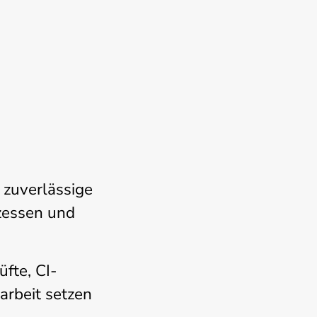
n zuverlässige
zessen und
üfte, CI-
arbeit setzen