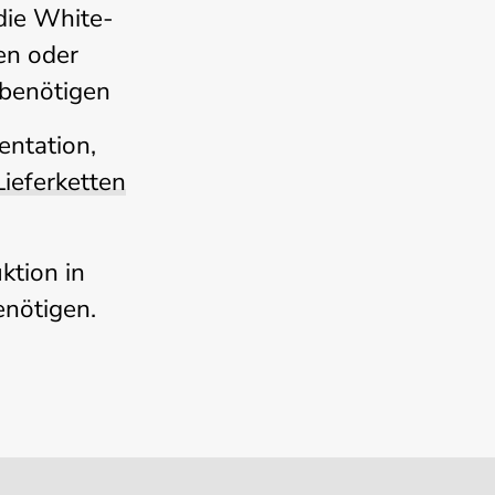
 die White-
en oder
 benötigen
entation,
Lieferketten
ktion in
enötigen.