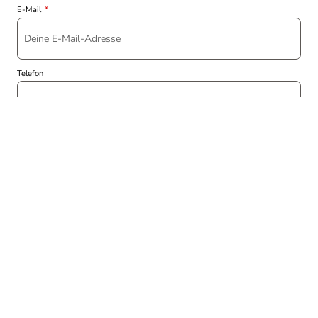
E-Mail
Telefon
Was planst du?
Besondere Anforderungen?
Gewünschte Stückzahl / Staffelung